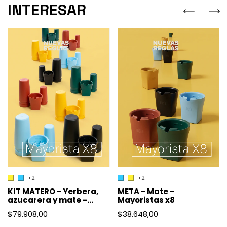
INTERESAR
+2
+2
META - Mate -
KIT MATERO - Yerbera,
Mayoristas x8
azucarera y mate -
Mayoristas X8
$38.648,00
$79.908,00