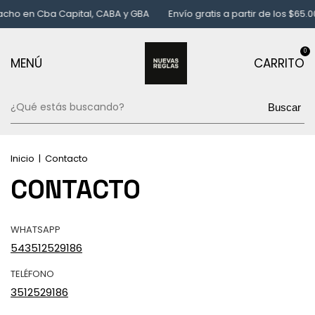
cho en Cba Capital, CABA y GBA
Envío gratis a partir de los $65.0
0
MENÚ
CARRITO
Buscar
Inicio
|
Contacto
CONTACTO
WHATSAPP
543512529186
TELÉFONO
3512529186