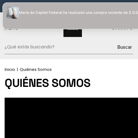
Puntos de despacho en Cba Capital, CABA y GBA
Envío gratis a
María de Capital Federal ha realizado una compra reciente de S.O.S.
0
MENÚ
CARRITO
Buscar
Inicio
|
Quiénes Somos
QUIÉNES SOMOS