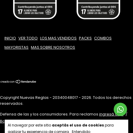
INICIO
VER TODO
LOS MAS VENDIDOS
PACKS
COMBOS
MAYORISTAS
MAS SOBRE NOSOTROS
Copyright Nuevas Reglas - 20340048017 - 2026. Todos los derechos
reservados.
Defensa de las y los consumidores. Para reclamos
ingresá acá.
/
Botón de arrepentimiento
Al navegar por este sitio
aceptás el uso de cookies
para
agilizar tu experiencia de compra.
Entendido