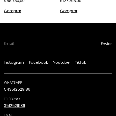
$58.780,00
$127.298,00
Comprar
Comprar
Instagram
Facebook
Youtube
Tiktok
WHATSAPP
543512529186
TELÉFONO
3512529186
EMAIL