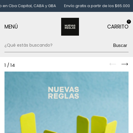
 Cba Capital, CABA y GBA
Envío gratis a partir de los $65.000
P
0
MENÚ
CARRITO
Buscar
1
/
14