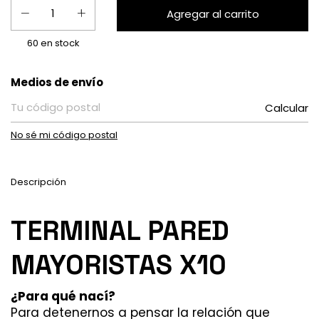
60
en stock
Entregas para el CP:
Medios de envío
Calcular
No sé mi código postal
Descripción
TERMINAL PARED
MAYORISTAS X10
¿Para qué nací?
Para detenernos a pensar la relación que