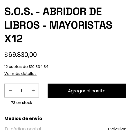
S.O.S. - ABRIDOR DE
LIBROS - MAYORISTAS
X12
$69.830,00
12
cuotas de
$10.334,84
Ver más detalles
73
en stock
Entregas para el CP:
Medios de envío
Calcular