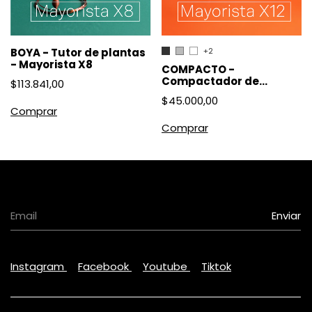
BOYA - Tutor de plantas
+2
- Mayorista X8
COMPACTO -
Compactador de
$113.841,00
plásticos - Mayoristas
$45.000,00
X12
Comprar
Instagram
Facebook
Youtube
Tiktok