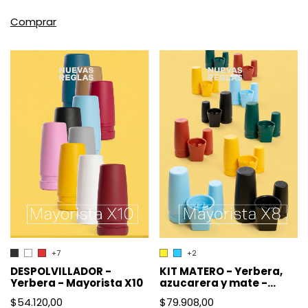
Comprar
+7
+2
DESPOLVILLADOR -
KIT MATERO - Yerbera,
Yerbera - Mayorista X10
azucarera y mate -
Mayoristas X8
$54.120,00
$79.908,00