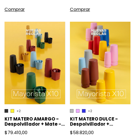
Comprar
Comprar
+2
+2
KIT MATERO DULCE -
KIT MATERO AMARGO -
Despolvillador +
Despolvillador + Mate -
Azucarera - Mayoristas
Mayoristas x10
$58.820,00
$79.410,00
x10