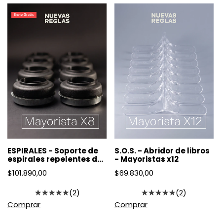
Envio Gratis
ESPIRALES - Soporte de
S.O.S. - Abridor de libros
espirales repelentes de
- Mayoristas x12
mosquitos - Mayoristas
$101.890,00
$69.830,00
X8
(2)
(2)