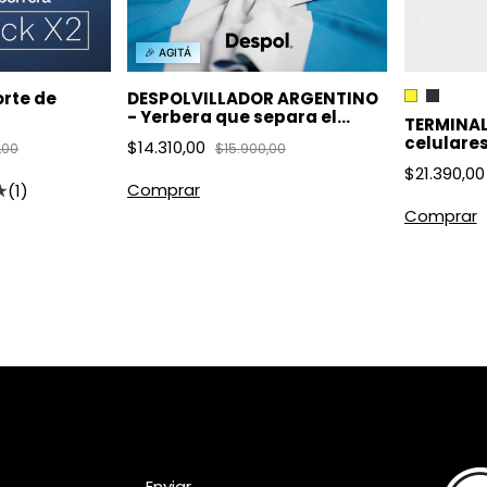
🎉 AGITÁ
orte de
DESPOLVILLADOR ARGENTINO
- Yerbera que separa el
TERMINAL
polvo
celulares
$14.310,00
,00
$15.900,00
$21.390,00
(1)
Comprar