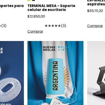
ESPIRALES
espirales
TERMINAL MESA - Soporte
oportes para
mosquito
celular de escritorio
$65.111,20
$12.850,00
(3)
(3)
Comprar