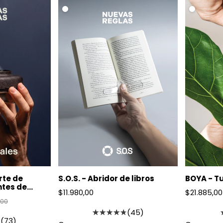
.
.
S.O.S. - Abridor de libros
BOYA - Tu
rte de
ntes de
$11.980,00
$21.885,00
,00
(45)
(73)