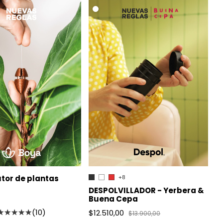
.
tor de plantas
+8
DESPOLVILLADOR - Yerbera &
Buena Cepa
(10)
$12.510,00
$13.900,00