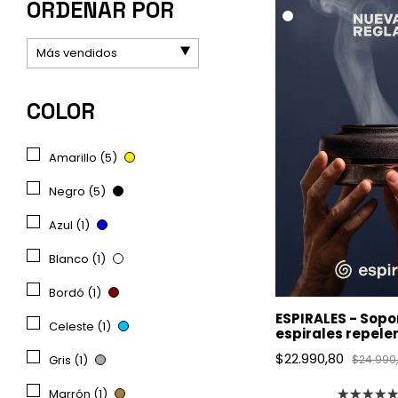
ORDENAR POR
.
COLOR
Amarillo (5)
Negro (5)
Azul (1)
Blanco (1)
Bordó (1)
ESPIRALES - Sopo
Celeste (1)
espirales repele
mosquitos
$22.990,80
Gris (1)
$24.990
Marrón (1)