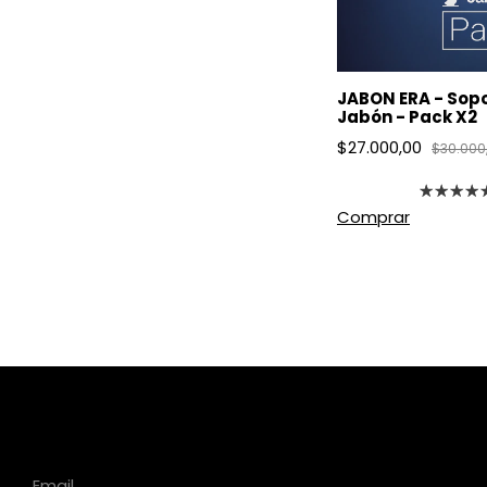
JABON ERA - Sop
Jabón - Pack X2
$27.000,00
$30.000