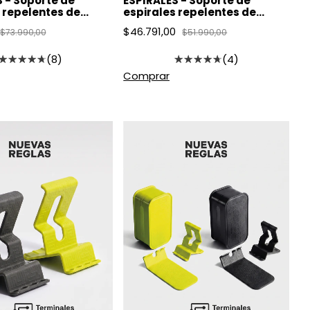
 - Soporte de
ESPIRALES - Soporte de
 repelentes de
espirales repelentes de
s - Pack X3
mosquitos - Pack X2
$46.791,00
$73.990,00
$51.990,00
(8)
(4)