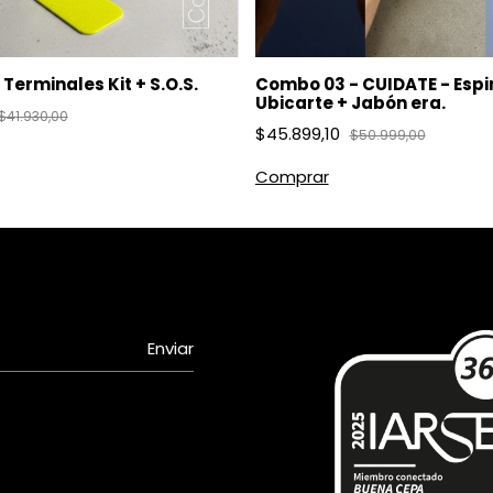
Terminales Kit + S.O.S.
Combo 03 - CUIDATE - Espi
Ubicarte + Jabón era.
$41.930,00
$45.899,10
$50.999,00