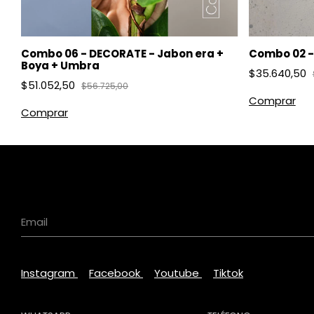
Combo 06 - DECORATE - Jabon era +
Combo 02 - 
Boya + Umbra
$35.640,50
$51.052,50
$56.725,00
Comprar
Instagram
Facebook
Youtube
Tiktok