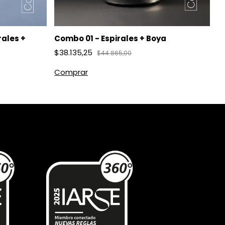
rales +
C
Combo 01 - Espirales + Boya
+
$38.135,25
$44.865,00
$