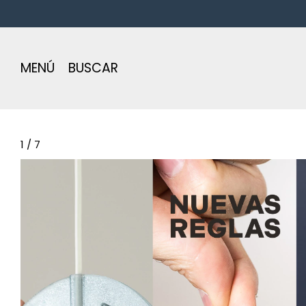
Envío gra
MENÚ
BUSCAR
1
/
7