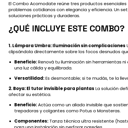
El Combo Acomodate reúne tres productos esenciales de
problemas cotidianos con elegancia y eficiencia. Un se
soluciones prácticas y duraderas.
¿QUÉ INCLUYE ESTE COMBO?
1. Lámpara Umbra: Iluminación sin complicaciones
U
clipsándola directamente sobre los focos desnudos qu
Beneficio:
Renová tu iluminación sin herramientas ni 
una luz cálida y equilibrada.
Versatilidad:
Es desmontable; si te mudás, te la llev
2. Boya: El tutor invisible para plantas
La solución defi
afectar su estética.
Beneficio:
Actúa como un aliado invisible que sostien
trepadoras y colgantes como Potus o Monsteras.
Componentes:
Tanza técnica ultra resistente (hasta 
para una instalación sin perforar paredes.