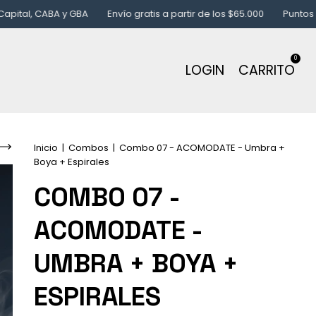
ABA y GBA
Envío gratis a partir de los $65.000
Puntos de despa
0
LOGIN
CARRITO
Inicio
|
Combos
|
Combo 07 - ACOMODATE - Umbra +
Boya + Espirales
COMBO 07 -
ACOMODATE -
UMBRA + BOYA +
ESPIRALES