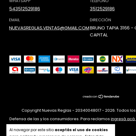
WHATSAPP
TELÉFONO
543512529186
3512529186
EMAIL
DIRECCIÓN
NUEVASREGLAS.VENTAS@GMAIL.COM
BRUNO TAPIA 3166 
CAPITAL
Copyright Nuevas Reglas - 20340048017 - 2026. Todos lo
Defensa de las y los consumidores. Para reclamos
ingresá acá.
Al navegar por este sitio
aceptás el uso de cookies