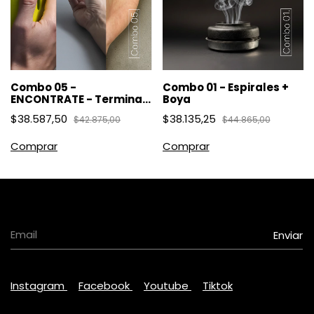
Combo 05 -
Combo 01 - Espirales +
ENCONTRATE - Terminal
Boya
Madre + S.O.S. + Ubicarte
$38.587,50
$38.135,25
$42.875,00
$44.865,00
Instagram
Facebook
Youtube
Tiktok