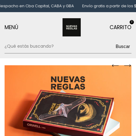
acho en Cba Capital, CABA y GBA
Envío gratis a partir de los $65
0
MENÚ
CARRITO
Buscar