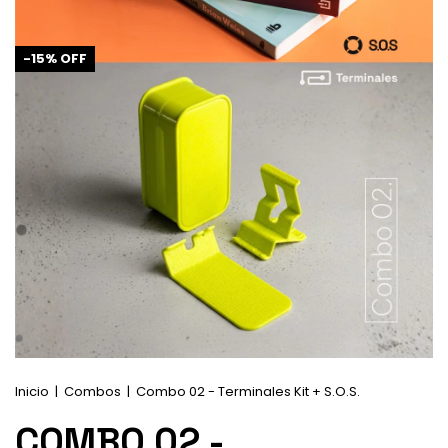
-
15
%
OFF
Inicio
|
Combos
|
Combo 02 - Terminales Kit + S.O.S.
COMBO 02 -