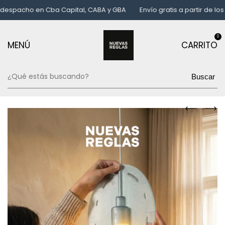
spacho en Cba Capital, CABA y GBA
Envío gratis a partir de los $
0
MENÚ
CARRITO
Buscar