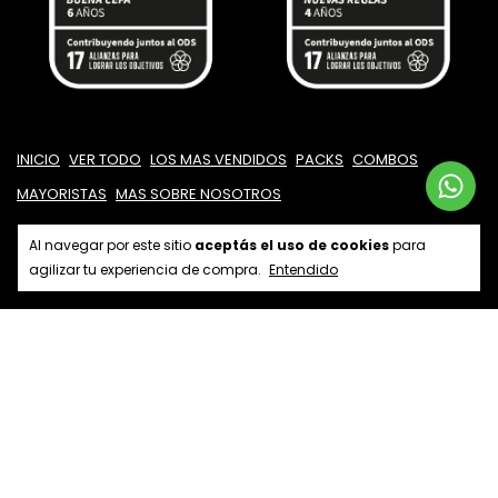
INICIO
VER TODO
LOS MAS VENDIDOS
PACKS
COMBOS
MAYORISTAS
MAS SOBRE NOSOTROS
Al navegar por este sitio
aceptás el uso de cookies
para
agilizar tu experiencia de compra.
Entendido
Copyright Nuevas Reglas - 20340048017 - 2026. Todos los derechos
reservados.
Defensa de las y los consumidores. Para reclamos
ingresá acá.
/
Botón de arrepentimiento