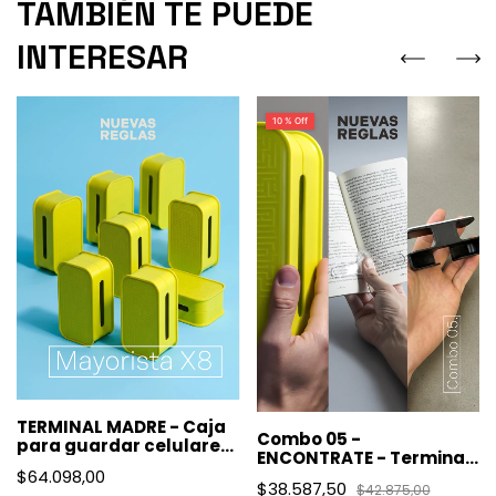
TAMBIÉN TE PUEDE
INTERESAR
10 % Off
TERMINAL MADRE - Caja
Combo 05 -
para guardar celulares
ENCONTRATE - Terminal
- Mayoristas X8
$64.098,00
Madre + S.O.S. + Ubicarte
$38.587,50
$42.875,00