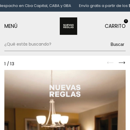
acho en Cba Capital, CABA y GBA
Envío gratis a partir de los $65
0
MENÚ
CARRITO
Buscar
1
/
13