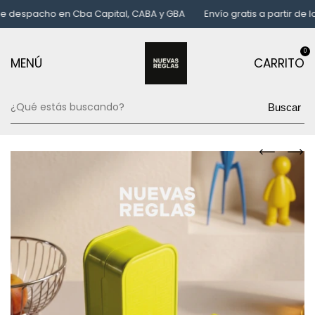
espacho en Cba Capital, CABA y GBA
Envío gratis a partir de los
0
MENÚ
CARRITO
Buscar