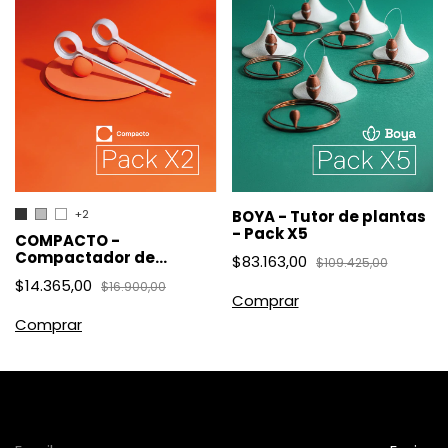
+2
BOYA - Tutor de plantas
- Pack X5
COMPACTO -
Compactador de
$83.163,00
$109.425,00
plásticos - Pack X2
$14.365,00
$16.900,00
Comprar