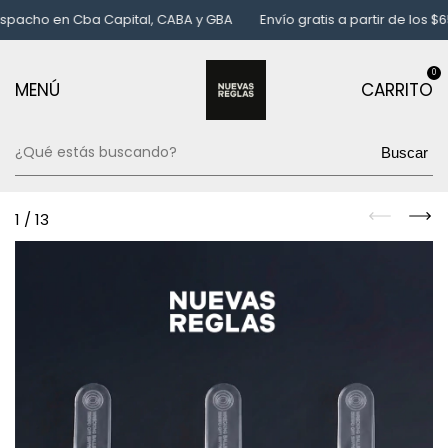
cho en Cba Capital, CABA y GBA
Envío gratis a partir de los $65.
0
MENÚ
CARRITO
Buscar
1
/
13