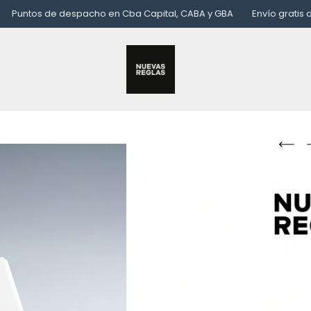
e despacho en Cba Capital, CABA y GBA
Envío gratis a partir de l