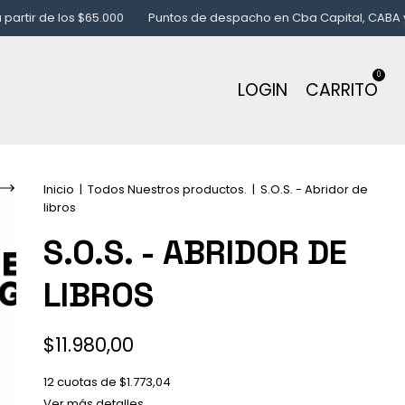
os $65.000
Puntos de despacho en Cba Capital, CABA y GBA
Env
0
LOGIN
CARRITO
Inicio
|
Todos Nuestros productos.
|
S.O.S. - Abridor de
libros
S.O.S. - ABRIDOR DE
LIBROS
$11.980,00
12
cuotas de
$1.773,04
Ver más detalles