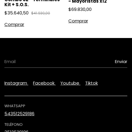
- Mayoristas x12
Kit + S.O.S.
$69.830,00
$35.640,50
$41.930,00
Comprar
Instagram
Facebook
Youtube
Tiktok
WHATSAPP
543512529186
TELÉFONO