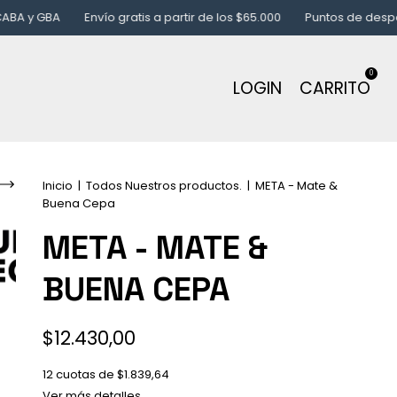
BA
Envío gratis a partir de los $65.000
Puntos de despacho en C
0
LOGIN
CARRITO
Inicio
|
Todos Nuestros productos.
|
META - Mate &
Buena Cepa
META - MATE &
BUENA CEPA
$12.430,00
12
cuotas de
$1.839,64
Ver más detalles