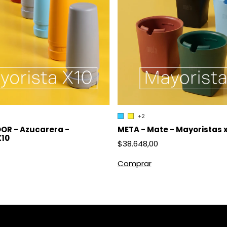
+2
OR - Azucarera -
META - Mate - Mayoristas 
X10
$38.648,00
Comprar