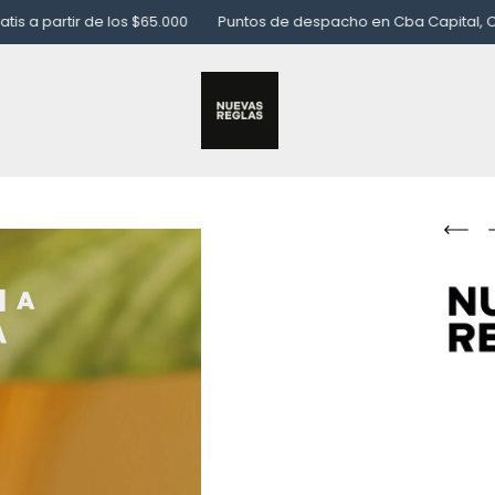
tir de los $65.000
Puntos de despacho en Cba Capital, CABA y G