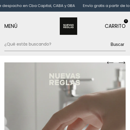
spacho en Cba Capital, CABA y GBA
Envío gratis a partir de los $
0
MENÚ
CARRITO
Buscar