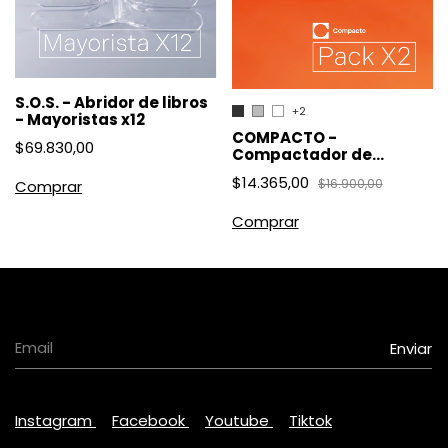
S.O.S. - Abridor de libros
+2
- Mayoristas x12
COMPACTO -
$69.830,00
Compactador de
plásticos - Pack X2
$14.365,00
$16.900,00
Comprar
Instagram
Facebook
Youtube
Tiktok