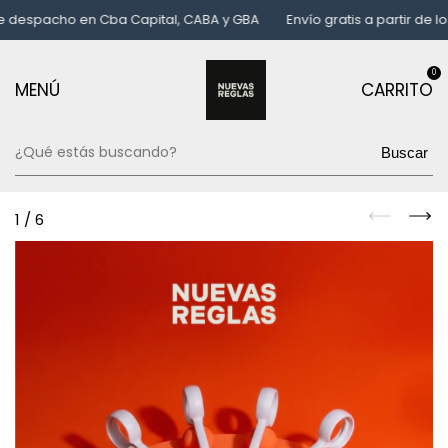
espacho en Cba Capital, CABA y GBA
Envío gratis a partir de los 
0
MENÚ
CARRITO
Buscar
1
/
6